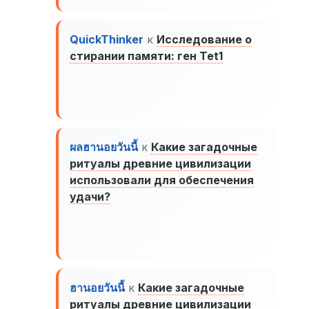
QuickThinker
к
Исследование о
стирании памяти: ген Tet1
ผลฮานอยวันนี้
к
Какие загадочные
ритуалы древние цивилизации
использовали для обеспечения
удачи?
ฮานอยวันนี้
к
Какие загадочные
ритуалы древние цивилизации