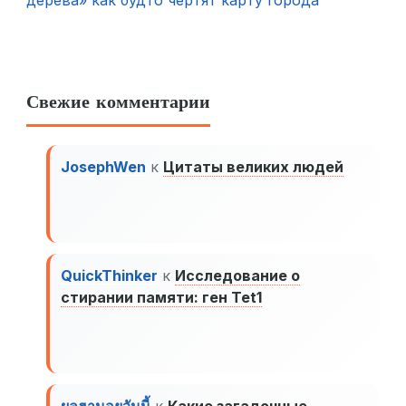
дерева» как будто чертят карту города
Свежие комментарии
JosephWen
к
Цитаты великих людей
QuickThinker
к
Исследование о
стирании памяти: ген Tet1