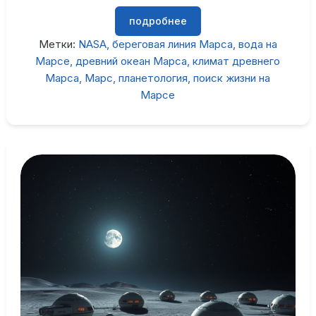
подробнее
Метки:
NASA
береговая линия Марса
вода на
Марсе
древний океан Марса
климат древнего
Марса
Марс
планетология
поиск жизни на
Марсе