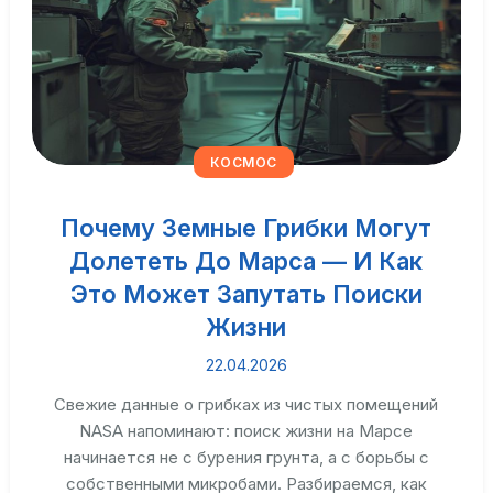
КОСМОС
Почему Земные Грибки Могут
Долететь До Марса — И Как
Это Может Запутать Поиски
Жизни
22.04.2026
Свежие данные о грибках из чистых помещений
NASA напоминают: поиск жизни на Марсе
начинается не с бурения грунта, а с борьбы с
собственными микробами. Разбираемся, как