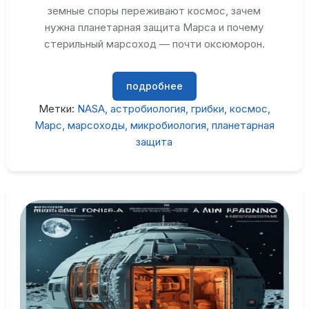
земные споры переживают космос, зачем
нужна планетарная защита Марса и почему
стерильный марсоход — почти оксюморон.
подробнее
Метки:
NASA
астробиология
грибки
космос
Марс
марсоходы
микробиология
планетарная
защита