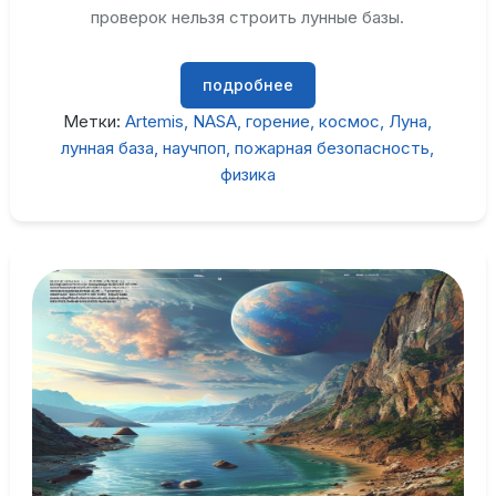
проверок нельзя строить лунные базы.
подробнее
Метки:
Artemis
NASA
горение
космос
Луна
лунная база
научпоп
пожарная безопасность
физика