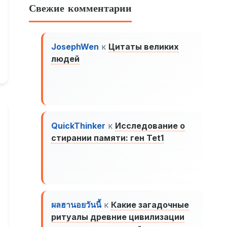
Свежие комментарии
JosephWen
к
Цитаты великих
людей
QuickThinker
к
Исследование о
стирании памяти: ген Tet1
ผลฮานอยวันนี้
к
Какие загадочные
ритуалы древние цивилизации