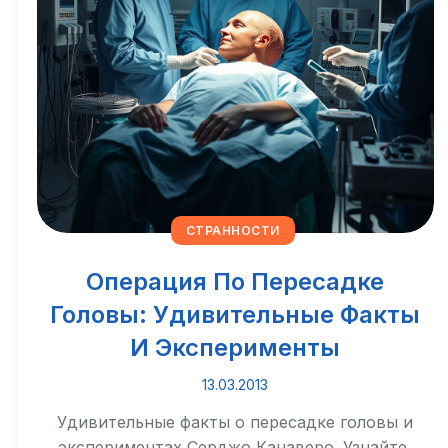
СТРАННОСТИ
Операция По Пересадке
Головы: Удивительные Факты
И Эксперименты
13.03.2013
Удивительные факты о пересадке головы и
экспериментах Серджо Канаверо. Узнайте,