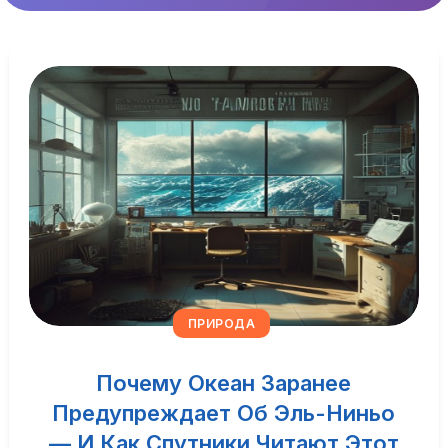
ПРИРОДА
Почему Океан Заранее
Предупреждает Об Эль-Ниньо
— И Как Спутники Читают Этот