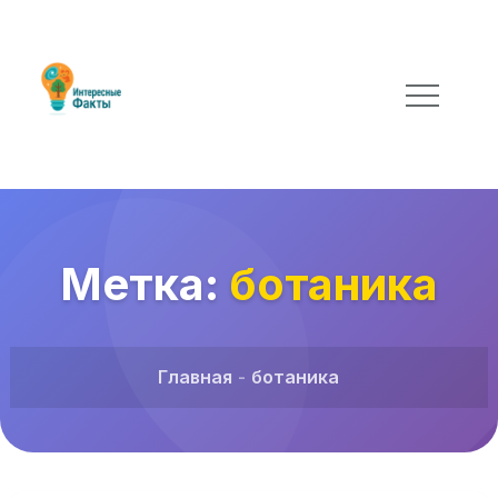
Метка:
ботаника
Главная
ботаника